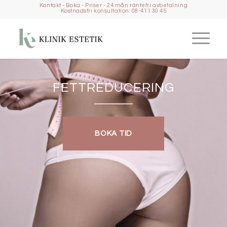
Kontakt
-
Boka
-
Priser
-
24 mån räntefri avbetalning
Kostnadsfri konsultation: 08-411 30 45
FETTREDUCERING
BOKA TID