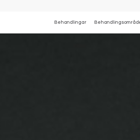
Behandlingar
Behandlingsområd