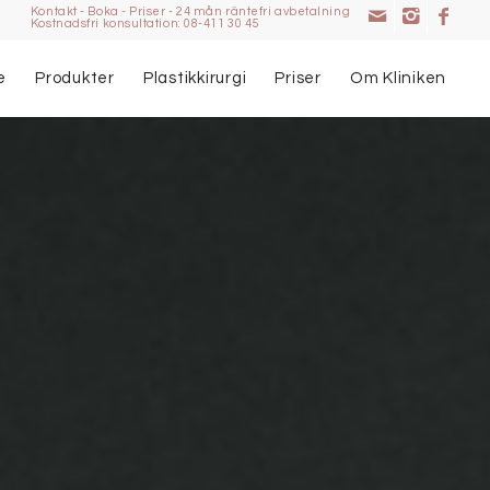
Kontakt
-
Boka
-
Priser
-
24 mån räntefri avbetalning
Kostnadsfri konsultation: 08-411 30 45
e
Produkter
Plastikkirurgi
Priser
Om Kliniken